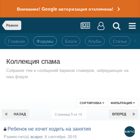
Внимание! Google авторизация отключена!
Разное
Главная
Форумы
Блоги
Клубы
Статьи
Коллекция спама
Собрание тем и сообщений баранов спамеров, забредающих на
наш форум
СОРТИРОВКА
ФИЛЬТРАЦИЯ
НАЗАД
Страница 5 из 13
ВПЕРЕД
Ребенок не хочет ходить на занятия
Разместил(а)
acapor
,
6 сентября, 2015