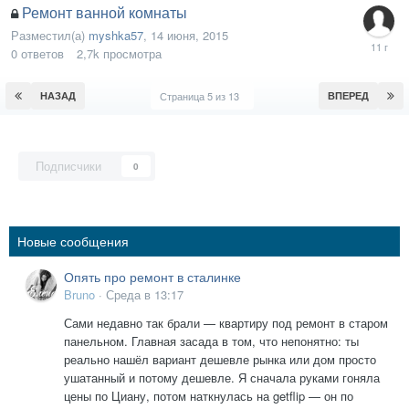
Ремонт ванной комнаты
Разместил(а)
myshka57
,
14 июня, 2015
0
ответов
2,7k
просмотра
НАЗАД
Страница 5 из 13
ВПЕРЕД
Подписчики
0
Новые сообщения
Опять про ремонт в сталинке
Bruno
·
Среда в 13:17
Сами недавно так брали — квартиру под ремонт в старом
панельном. Главная засада в том, что непонятно: ты
реально нашёл вариант дешевле рынка или дом просто
ушатанный и потому дешевле. Я сначала руками гоняла
цены по Циану, потом наткнулась на getflip — он по