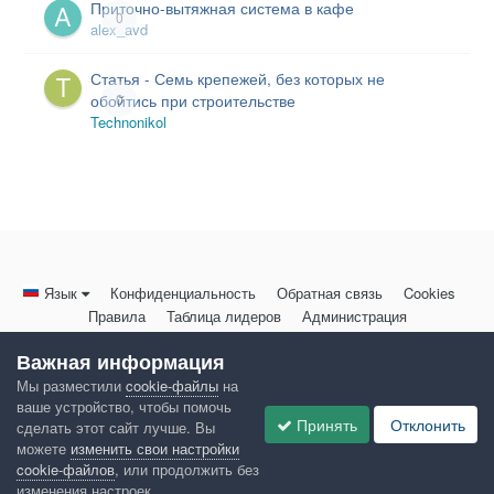
Приточно-вытяжная система в кафе
0
alex_avd
Статья - Семь крепежей, без которых не
обойтись при строительстве
0
Technonikol
Язык
Конфиденциальность
Обратная связь
Cookies
Правила
Таблица лидеров
Администрация
HomeMasters.RU
Важная информация
Powered by Invision Community
Мы разместили
cookie-файлы
на
ваше устройство, чтобы помочь
Принять
Отклонить
сделать этот сайт лучше. Вы
можете
изменить свои настройки
cookie-файлов
, или продолжить без
изменения настроек.