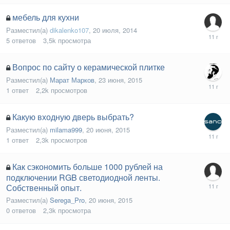
мебель для кухни
Разместил(а)
dikalenko107
,
20 июля, 2014
5
ответов
3,5k
просмотра
Вопрос по сайту о керамической плитке
Разместил(а)
Марат Марков
,
23 июня, 2015
1
ответ
2,2k
просмотров
Какую входную дверь выбрать?
Разместил(а)
milama999
,
20 июня, 2015
1
ответ
2,3k
просмотров
Как сэкономить больше 1000 рублей на
подключении RGB светодиодной ленты.
Собственный опыт.
Разместил(а)
Serega_Pro
,
20 июня, 2015
0
ответов
2,3k
просмотра