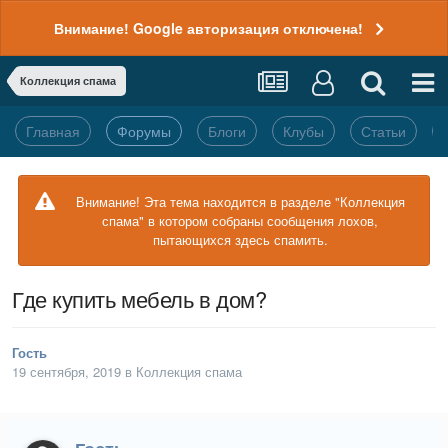
Внимание! Google авторизация отключена!
Коллекция спама
Главная
Форумы
Блоги
Клубы
Статьи
Внимание! Эта тема находится в разделе "Коллекция
спама" в котором собраны сообщения лохов,
пытающихся здесь спамить.
Где купить мебель в дом?
Гость
19 сентября, 2019
в
Коллекция спама