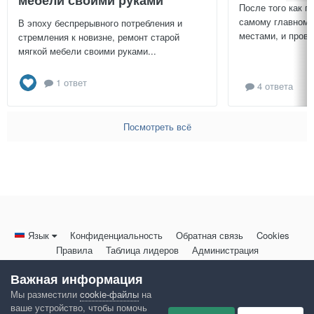
После того как п
самому главному
В эпоху беспрерывного потребления и
местами, и провер
стремления к новизне, ремонт старой
мягкой мебели своими руками...
1 ответ
4 ответа
Посмотреть всё
Язык
Конфиденциальность
Обратная связь
Cookies
Правила
Таблица лидеров
Администрация
HomeMasters.RU
Важная информация
Powered by Invision Community
Мы разместили
cookie-файлы
на
ваше устройство, чтобы помочь