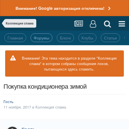
Внимание! Google авторизация отключена!
Коллекция спама
Главная
Форумы
Блоги
Клубы
Статьи
Внимание! Эта тема находится в разделе "Коллекция
спама" в котором собраны сообщения лохов,
пытающихся здесь спамить.
Покупка кондиционера зимой
Гость
11 ноября, 2017
в
Коллекция спама