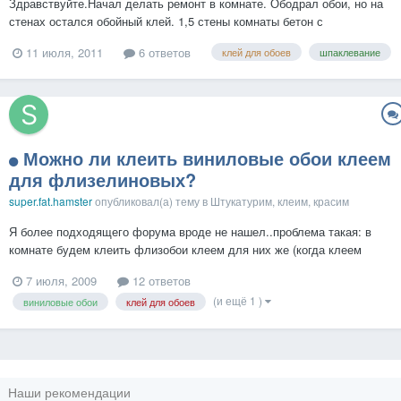
Здравствуйте.Начал делать ремонт в комнате. Ободрал обои, но на
стенах остался обойный клей. 1,5 стены комнаты бетон с
зашпаклеванными швами, остальная часть стен зашпаклеванные
11 июля, 2011
6 ответов
клей для обоев
шпаклевание
гипсовые блоки. Стены относительно ровные кроме стены с окном.
Планируется стены подравнять шпаклевкой кнауф фуген, т.к. н...
Можно ли клеить виниловые обои клеем
для флизелиновых?
super.fat.hamster
опубликовал(а) тему в
Штукатурим, клеим, красим
Я более подходящего форума вроде не нашел..проблема такая: в
комнате будем клеить флизобои клеем для них же (когда клеем
мажется только стена, а обои нет - супер удобно); но у нас есть
7 июля, 2009
12 ответов
кусок на стене (1,5 м шириной), где будут наклеены обычные
(и ещё 1 )
виниловые обои
клей для обоев
виниловые обои; так вот - можн...
Наши рекомендации