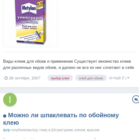
Виды клеев для обоев и применение Существует множество клеев
для различных видов обоев, и далеко не все из них сочетают в себе
желаемые достоинства: одни клеи для обоев экологичны, но почти
(и ещё 2 )
28 октября, 2007
выбор клея
клей для обоев
не держат обои, другие приклеивают так, что нипочем не оторвешь,
но по составу могут о...
Можно ли шпаклевать по обойному
клею
ipcp
опубликовал(а) тему в
Штукатурим, клеим, красим