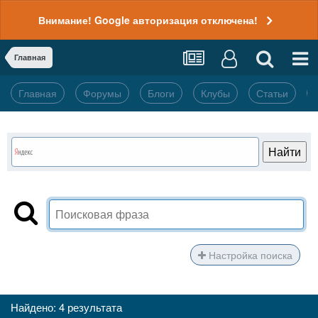
Внимание! Google авторизация отключена!
Главная
Главная
Форумы
Блоги
Клубы
Статьи
Настройка поиска
Найдено: 4 результата