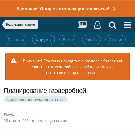
Внимание! Google авторизация отключена!
Коллекция спама
Главная
Форумы
Блоги
Клубы
Статьи
Внимание! Эта тема находится в разделе "Коллекция
спама" в котором собраны сообщения лохов,
пытающихся здесь спамить.
Планирование гардеробной
гардеробные системы системы хран
Гость
25 марта, 2021
в
Коллекция спама