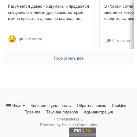
Разумеется давно придуманы и продаются
В России сотни т
специальные лючки для кошек, которые
многие из которы
можно врезать в дверь, но мы ведь не...
свидетельством и
6 ответов
0 ответов
Посмотреть всё
Язык
Конфиденциальность
Обратная связь
Cookies
Правила
Таблица лидеров
Администрация
HomeMasters.RU
Powered by Invision Community