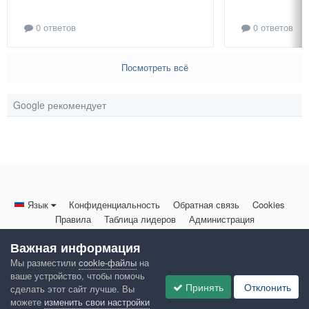
0 ответов
0 ответов
Посмотреть всё
Google рекомендует
Язык
Конфиденциальность
Обратная связь
Cookies
Правила
Таблица лидеров
Администрация
HomeMasters.RU
Важная информация
Powered by Invision Community
Мы разместили
cookie-файлы
на
ваше устройство, чтобы помочь
Принять
Отклонить
сделать этот сайт лучше. Вы
можете
изменить свои настройки