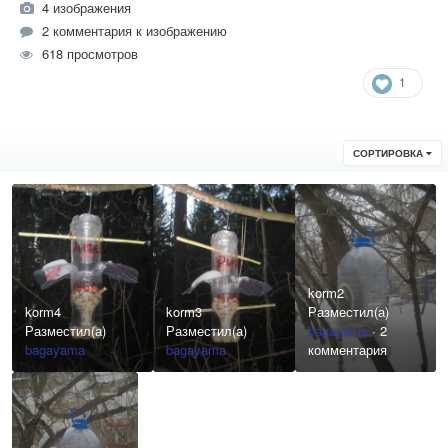
4 изображения
2 комментария к изображению
618 просмотров
1
СОРТИРОВКА
korm2
korm4
korm3
Разместил(а)
Разместил(а)
Разместил(а)
bagayama
·
2
bagayama
bagayama
комментария