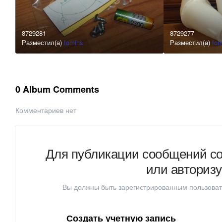
8729281
8729277
Разместил(а)
fomins
Разместил(а)
fom
0 Album Comments
Комментариев нет
Для публикации сообщений со
или авториз
Вы должны быть зарегистрированным пользоват
Создать учетную запись