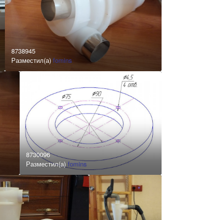
8738945
Разместил(а)
fomins
8730096
Разместил(а)
fomins