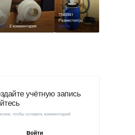
7540341
Разместил(а)
ins
·
2 комментария
fomins
здайте учётную запись
уйтесь
елем, чтобы оставить комментарий
Войти