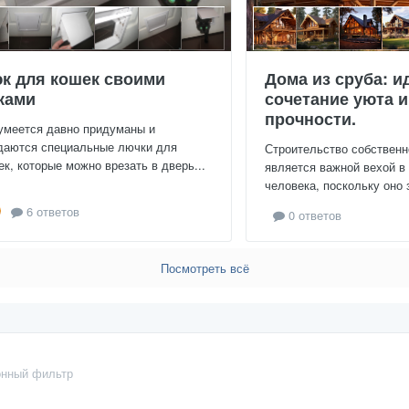
к для кошек своими
Дома из сруба: и
ками
сочетание уюта и
прочности.
умеется давно придуманы и
даются специальные лючки для
Строительство собственн
ек, которые можно врезать в дверь...
является важной вехой в
человека, поскольку оно 
6 ответов
0 ответов
Посмотреть всё
нный фильтр