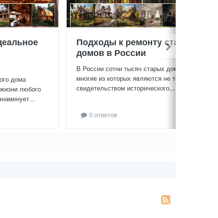
деальное
Подходы к ремонту старых
домов в России
В России сотни тысяч старых домов,
многие из которых являются не только
ого дома
свидетельством исторического...
 жизни любого
знаменует...
0 ответов