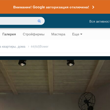
Внимание! Google авторизация отключена!
Вся активнос
Галерея
Стройфирмы
Мастера
Еще
а квартиры, дома
44(6d)Bower