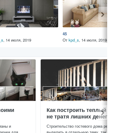
45
_s
,
14 июля, 2019
От
kpd_s
,
14 июля, 2019
воими
Как построить теплый дом,
не тратя лишних денег
маны и
Строительство гостевого дома решил
лючки для
выделить в отдельную тему, так будет