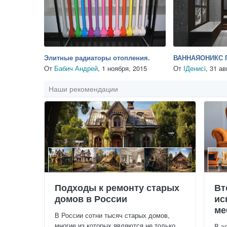
Элитные радиаторы отопления.
ВАННАЯОНИКС 
От
Бабич Андрей
,
1 ноября, 2015
От
IДенисi
,
31 ав
Наши рекомендации
Подходы к ремонту старых
Вт
домов в России
ис
ме
В России сотни тысяч старых домов,
многие из которых являются не только
В э