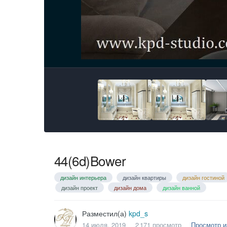
44(6d)Bower
дизайн интерьера
дизайн квартиры
дизайн гостиной
дизайн проект
дизайн дома
дизайн ванной
Разместил(а)
kpd_s
14 июля, 2019
2 171 просмотр
Просмотр и