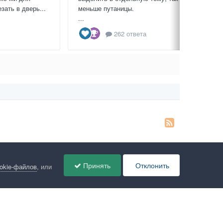
зать в дверь...
меньше путаницы.
...
262 ответа
Принять
Отклонить
ookie-файлов
, или
ов
Администрация