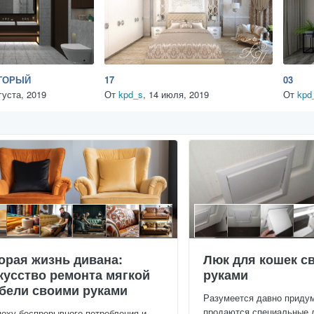
ГОРЫЙ
17
03
густа, 2019
От
kpd_s
,
14 июля, 2019
От
kpd
орая жизнь дивана:
Люк для кошек с
кусство ремонта мягкой
руками
бели своими руками
Разумеется давно приду
продаются специальные 
поху беспрерывного потребления и