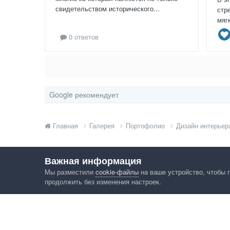
свидетельством исторического...
стр
мяг
0 ответов
Google рекомендует
Главная
Галерея
Портофолио
Дизайн интерьер
Важная информация
Мы разместили
cookie-файлы
на ваше устройство, чтобы 
продолжить без изменения настроек.
Язык
Конфид