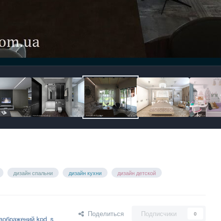
дизайн спальни
дизайн кухни
дизайн детской
Поделиться
Подписчики
0
зображений kpd_s