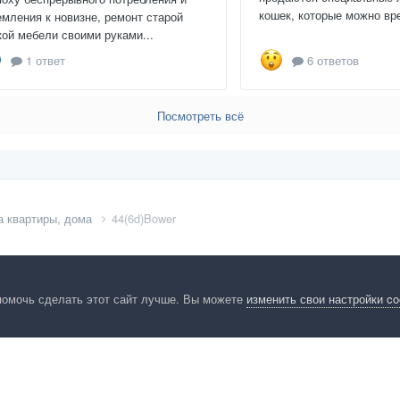
кошек, которые можно вре
емления к новизне, ремонт старой
кой мебели своими руками...
1 ответ
6 ответов
Посмотреть всё
а квартиры, дома
44(6d)Bower
помочь сделать этот сайт лучше. Вы можете
изменить свои настройки c
енциальность
Обратная связь
Cookies
Правила
Таблица лидер
HomeMasters.RU
Powered by Invision Community