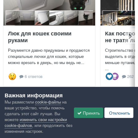
Люк для кошек своими
Как постро
руками
не тратя л
Разумеется давно придуманы и продаются
Строительство г
специальные лючки для кошек, которые
выделить в отдел
можно врезать в дверь, но мы ведь не...
меньше путаницы
...
6 ответов
262 о
Важная информация
Посмотреть всё
Мы разместили
cookie-файлы
на
ваше устройство, чтобы помочь
Google рекомендует
Принять
Отклонить
сделать этот сайт лучше. Вы
можете
изменить свои настройки
cookie-файлов
, или продолжить без
изменения настроек.