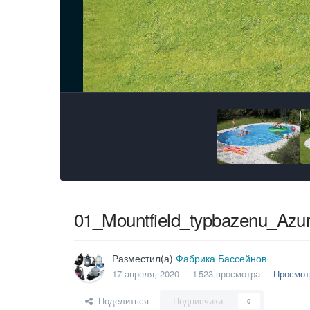
01_Mountfield_typbazenu_Azu
Разместил(а)
Фабрика Бассейнов
17 апреля, 2020
1 523 просмотра
Просмот
Поделиться
Подписчики
0