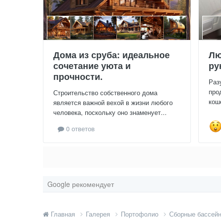
Дома из сруба: идеальное
Лю
сочетание уюта и
ру
прочности.
Раз
про
Строительство собственного дома
кош
является важной вехой в жизни любого
человека, поскольку оно знаменует...
0 ответов
Google рекомендует
Главная
Галерея
Портофолио
Сборные бассей