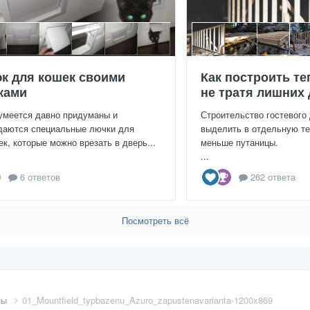
к для кошек своими
Как построить те
ками
не тратя лишних 
умеется давно придуманы и
Строительство гостевого
даются специальные лючки для
выделить в отдельную те
ек, которые можно врезать в дверь...
меньше путаницы.
...
6 ответов
262 ответа
Посмотреть всё
ны
01_Mountfield_typbazenu_Azuro_zapustenavarianta-1200x869