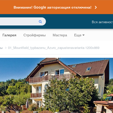
Внимание! Google авторизация отключена!
Вся активнос
Галерея
Стройфирмы
Мастера
Еще
ны
01_Mountfield_typbazenu_Azuro_zapustenavarianta-1200x869