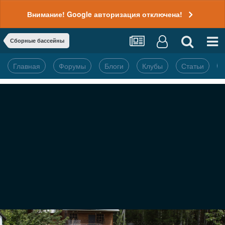
Внимание! Google авторизация отключена!
Сборные бассейны
Главная
Форумы
Блоги
Клубы
Статьи