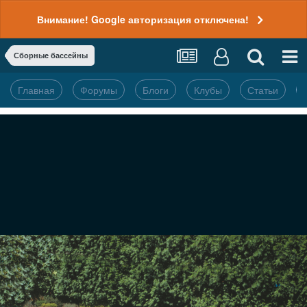
Внимание! Google авторизация отключена!
Сборные бассейны
Главная
Форумы
Блоги
Клубы
Статьи