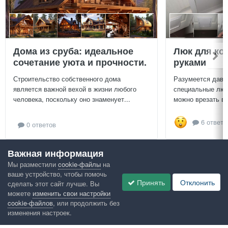
Дома из сруба: идеальное
Люк для ко
сочетание уюта и прочности.
руками
Строительство собственного дома
Разумеется давн
является важной вехой в жизни любого
специальные люч
человека, поскольку оно знаменует...
можно врезать в 
6 ответо
0 ответов
Важная информация
Посмотреть всё
Мы разместили
cookie-файлы
на
ваше устройство, чтобы помочь
Google рекомендует
Принять
Отклонить
сделать этот сайт лучше. Вы
можете
изменить свои настройки
cookie-файлов
, или продолжить без
изменения настроек.