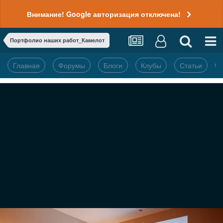
Внимание! Google авторизация отключена!
Портфолио наших работ_Камелот
Главная
Форумы
Блоги
Клубы
Статьи