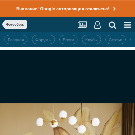
Внимание! Google авторизация отключена!
Фотообои.
Главная
Форумы
Блоги
Клубы
Статьи