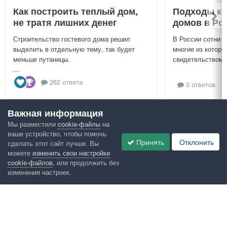
Как построить теплый дом,
Подходы к 
не тратя лишних денег
домов в Ро
Строительство гостевого дома решил
В России сотни т
выделить в отдельную тему, так будет
многие из которы
меньше путаницы.
свидетельством и
...
262 ответа
0 ответов
Важная информация
Посмотреть всё
Мы разместили
cookie-файлы
на
ваше устройство, чтобы помочь
Google рекомендует
Принять
Отклонить
сделать этот сайт лучше. Вы
можете
изменить свои настройки
cookie-файлов
, или продолжить без
изменения настроек.
Язык
Конфиденциальность
Обратная связь
Cookies
Правила
Таблица лидеров
Администрация