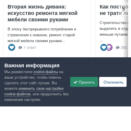
Вторая жизнь дивана:
Как постро
искусство ремонта мягкой
не тратя л
мебели своими руками
Строительство г
выделить в отдел
В эпоху беспрерывного потребления и
меньше путаницы
стремления к новизне, ремонт старой
...
мягкой мебели своими руками...
1 ответ
262 о
Важная информация
Посмотреть всё
Мы разместили
cookie-файлы
на
ваше устройство, чтобы помочь
Google рекомендует
Принять
Отклонить
сделать этот сайт лучше. Вы
можете
изменить свои настройки
cookie-файлов
, или продолжить без
изменения настроек.
Язык
Конфиденциальность
Обратная связь
Cookies
Правила
Таблица лидеров
Администрация