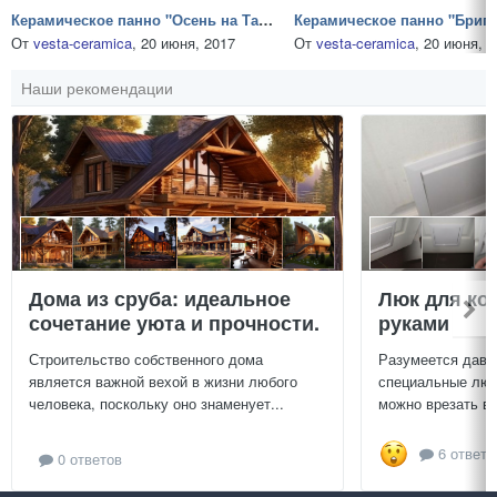
Керамическое панно "Осень на Таймыре"
Керамическое панно "Брига
От
vesta-ceramica
,
20 июня, 2017
От
vesta-ceramica
,
20 июня, 2
Наши рекомендации
Дома из сруба: идеальное
Люк для ко
сочетание уюта и прочности.
руками
Строительство собственного дома
Разумеется давн
является важной вехой в жизни любого
специальные люч
человека, поскольку оно знаменует...
можно врезать в 
6 ответо
0 ответов