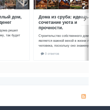
плый дом,
Дома из сруба: идеальное
денег
сочетание уюта и
прочности.
 дома решил
му, так будет
Строительство собственного дома
является важной вехой в жизни любого
человека, поскольку оно знаменует...
0 ответов