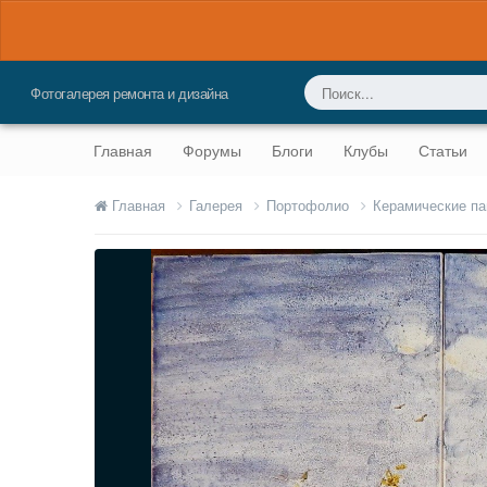
Фотогалерея ремонта и дизайна
Главная
Форумы
Блоги
Клубы
Статьи
Главная
Галерея
Портофолио
Керамические п