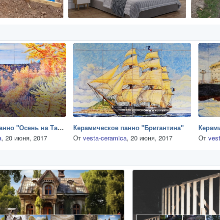
Керамическое панно "Осень на Таймыре"
Керамическое панно "Бригантина"
Керами
a
,
20 июня, 2017
От
vesta-ceramica
,
20 июня, 2017
От
ves