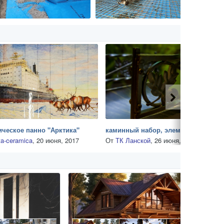
ческое панно "Арктика"
каминный набор, элемент декора
ta-ceramica
,
20 июня, 2017
От
ТК Ланской
,
26 июня, 2017