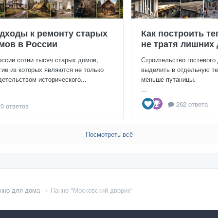
дходы к ремонту старых
Как построить те
мов в России
не тратя лишних 
оссии сотни тысяч старых домов,
Строительство гостевого
гие из которых являются не только
выделить в отдельную те
детельством исторического...
меньше путаницы.
...
262 ответа
0 ответов
Посмотреть всё
анно для дома
Панно "Московский дворик"