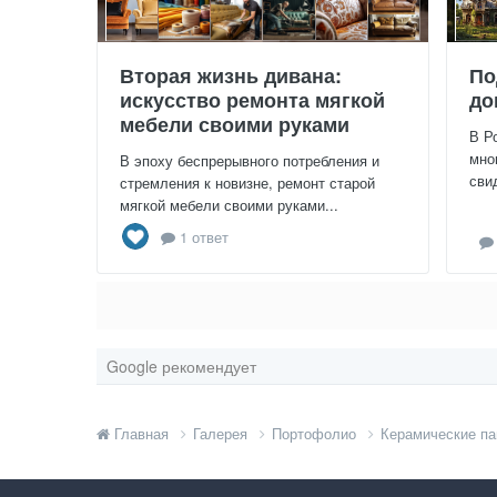
Вторая жизнь дивана:
По
искусство ремонта мягкой
до
мебели своими руками
В Р
мно
В эпоху беспрерывного потребления и
сви
стремления к новизне, ремонт старой
мягкой мебели своими руками...
1 ответ
Google рекомендует
Главная
Галерея
Портофолио
Керамические п