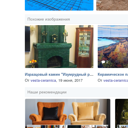
Похожие изображения
2
Изразцовый камин "Изумрудный риф"
От
vesta-ceramica
,
19 июня, 2017
От
vesta-ceramic
Наши рекомендации