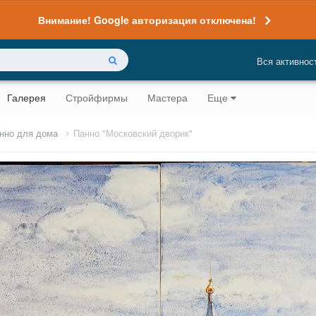
Внимание! Google авторизация отключена!
Вся активнос
Галерея
Стройфирмы
Мастера
Еще
анно для дома
Панно "Московский дворик"