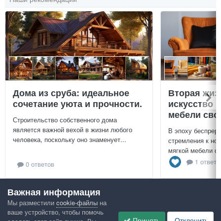
Дома из сруба: идеальное
Вторая жиз
сочетание уюта и прочности.
искусство 
мебели сво
Строительство собственного дома
является важной вехой в жизни любого
В эпоху беспреры
человека, поскольку оно знаменует...
стремления к нов
мягкой мебели св
1 ответ
0 ответов
Важная информация
Посмотреть всё
Мы разместили
cookie-файлы
на
ваше устройство, чтобы помочь
Google рекомендует
Принять
Отклонить