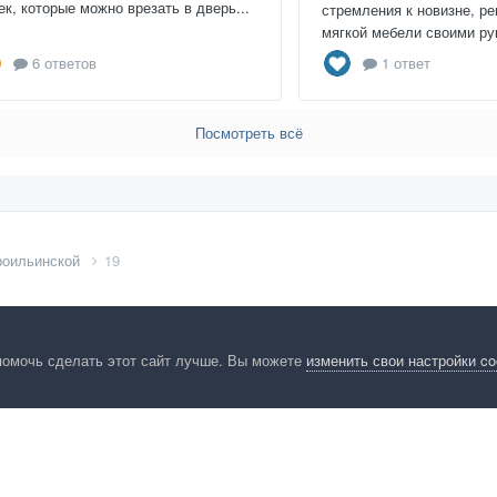
ек, которые можно врезать в дверь...
стремления к новизне, ре
мягкой мебели своими рук
6 ответов
1 ответ
Посмотреть всё
роильинской
19
помочь сделать этот сайт лучше. Вы можете
изменить свои настройки c
енциальность
Обратная связь
Cookies
Правила
Таблица лидер
HomeMasters.RU
Powered by Invision Community