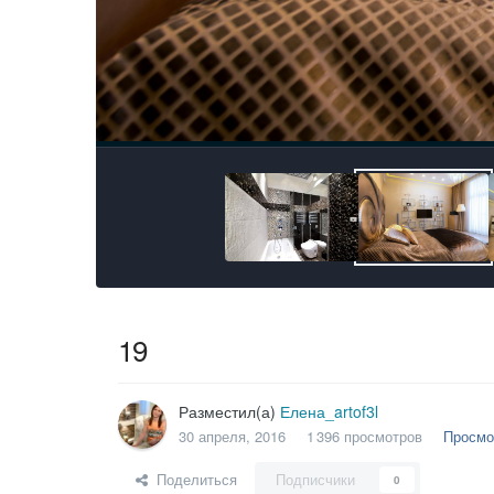
19
Разместил(а)
Елена_artof3l
30 апреля, 2016
1 396 просмотров
Просмо
Поделиться
Подписчики
0