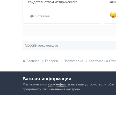
свидетельством исторического...
кош
0 ответов
Google рекомендует
Главная
Галерея
Портофолио
Квартира на Ста
Важная информация
Мы разместили
cookie-файлы
на ваше устройство, чтобы 
продолжить без изменения настроек.
Язык
Конфид