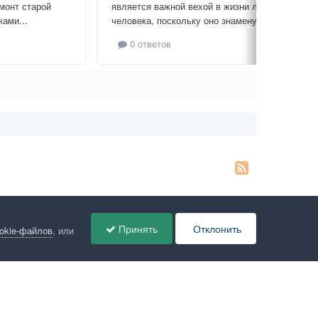
монт старой
является важной вехой в жизни любого
ами...
человека, поскольку оно знаменует...
0 ответов
Принять
Отклонить
ookie-файлов
, или
ов
Администрация