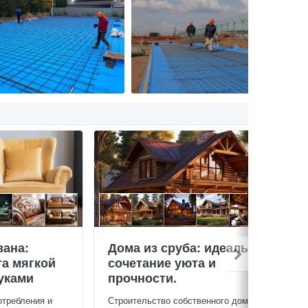
вана:
Дома из сруба: идеальное
та мягкой
сочетание уюта и
уками
прочности.
отребления и
Строительство собственного дома