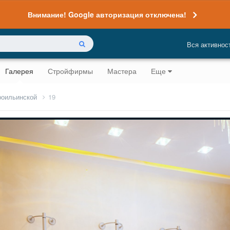
Внимание! Google авторизация отключена!
Вся активнос
Галерея
Стройфирмы
Мастера
Еще
роильинской
19