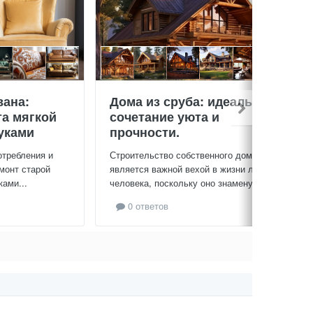
вана:
Дома из сруба: идеальное
та мягкой
сочетание уюта и
уками
прочности.
отребления и
Строительство собственного дома
монт старой
является важной вехой в жизни любого
ами...
человека, поскольку оно знаменует...
0 ответов