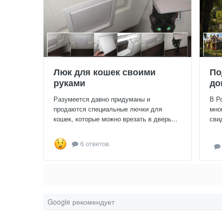
Люк для кошек своими
По
руками
до
Разумеется давно придуманы и
В Р
продаются специальные лючки для
мно
кошек, которые можно врезать в дверь...
сви
6 ответов
Google рекомендует