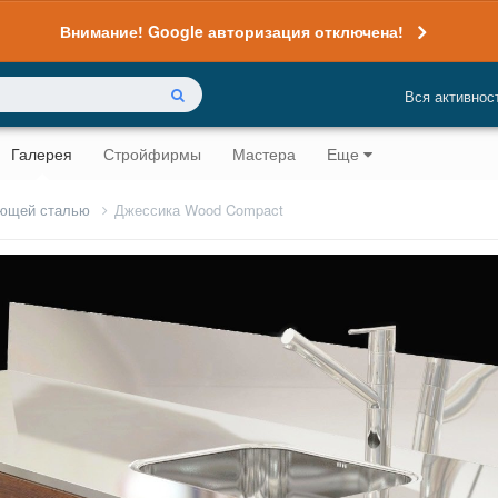
Внимание! Google авторизация отключена!
Вся активнос
Галерея
Стройфирмы
Мастера
Еще
еющей сталью
Джессика Wood Compact