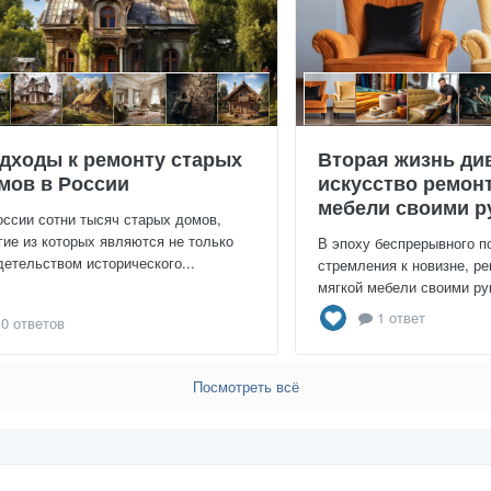
дходы к ремонту старых
Вторая жизнь ди
мов в России
искусство ремон
мебели своими р
оссии сотни тысяч старых домов,
гие из которых являются не только
В эпоху беспрерывного п
детельством исторического...
стремления к новизне, ре
мягкой мебели своими рук
1 ответ
0 ответов
Посмотреть всё