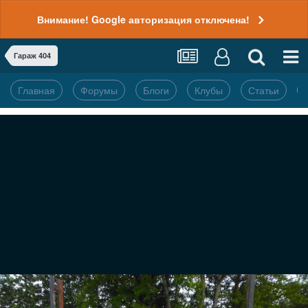
Внимание! Google авторизация отключена!
Гараж 404
Главная
Форумы
Блоги
Клубы
Статьи