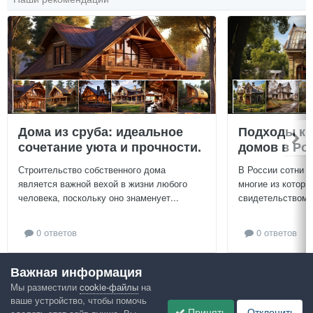
Дома из сруба: идеальное
Подходы к 
сочетание уюта и прочности.
домов в Ро
Строительство собственного дома
В России сотни т
является важной вехой в жизни любого
многие из которы
человека, поскольку оно знаменует...
свидетельством и
0 ответов
0 ответов
Важная информация
Посмотреть всё
Мы разместили
cookie-файлы
на
ваше устройство, чтобы помочь
Google рекомендует
Принять
Отклонить