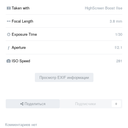
Taken with
HighScreen Boost IIse
Focal Length
3.8 mm
Exposure Time
1/30
Aperture
f/2.1
f
ISO Speed
281
Просмотр EXIF информации
Поделиться
Подписчики
0
Комментариев нет