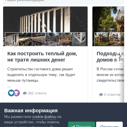
Как построить теплый дом,
Подходы к 
не тратя лишних денег
домов в Ро
Строительство гостевого дома решил
В России сотни т
выделить в отдельную тему, так будет
многие из которы
меньше путаницы.
свидетельством и
...
262 ответа
0 ответов
Важная информация
Посмотреть всё
Мы разместили
cookie-файлы
на
ваше устройство, чтобы помочь
Google рекомендует
Принять
Отклонить