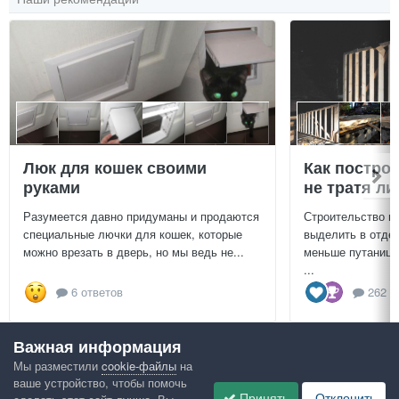
Люк для кошек своими
Как постро
руками
не тратя л
Разумеется давно придуманы и продаются
Строительство г
специальные лючки для кошек, которые
выделить в отдел
можно врезать в дверь, но мы ведь не...
меньше путаницы
...
6 ответов
262 о
Важная информация
Посмотреть всё
Мы разместили
cookie-файлы
на
ваше устройство, чтобы помочь
Google рекомендует
Принять
Отклонить