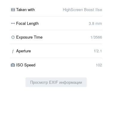
Taken with
HighScreen Boost IIse
Focal Length
3.8 mm
Exposure Time
1/3566
Aperture
f/2.1
f
ISO Speed
102
Просмотр EXIF информации