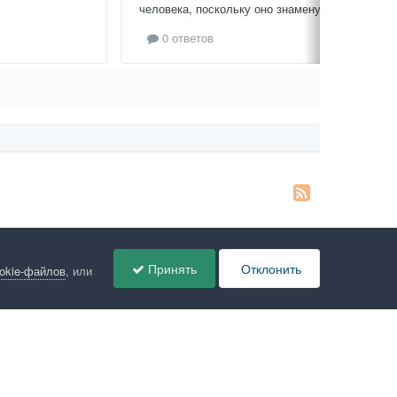
человека, поскольку оно знаменует...
0 ответов
Принять
Отклонить
ookie-файлов
, или
ов
Администрация