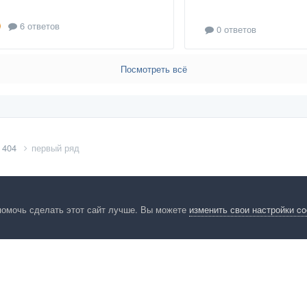
6 ответов
0 ответов
Посмотреть всё
 404
первый ряд
помочь сделать этот сайт лучше. Вы можете
изменить свои настройки c
енциальность
Обратная связь
Cookies
Правила
Таблица лидер
HomeMasters.RU
Powered by Invision Community