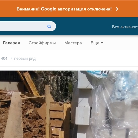
Внимание! Google авторизация отключена!
Вся активнос
Галерея
Стройфирмы
Мастера
Еще
 404
первый ряд