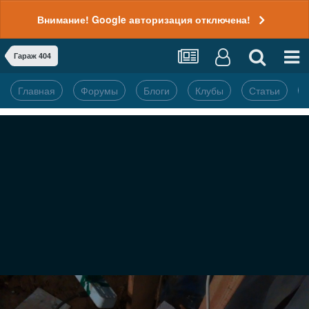
Внимание! Google авторизация отключена!
Гараж 404
Главная
Форумы
Блоги
Клубы
Статьи