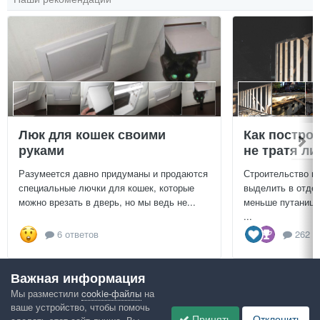
Люк для кошек своими
Как постро
руками
не тратя л
Разумеется давно придуманы и продаются
Строительство г
специальные лючки для кошек, которые
выделить в отдел
можно врезать в дверь, но мы ведь не...
меньше путаницы
...
6 ответов
262 о
Важная информация
Посмотреть всё
Мы разместили
cookie-файлы
на
ваше устройство, чтобы помочь
Google рекомендует
Принять
Отклонить