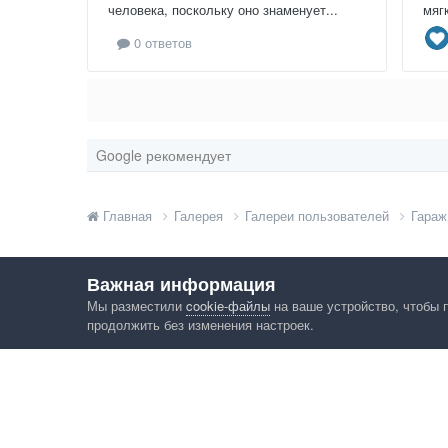
человека, поскольку оно знаменует...
мяг
0 ответов
Google рекомендует
Главная
Галерея
Галереи пользователей
Гараж
Важная информация
Мы разместили
cookie-файлы
на ваше устройство, чтобы 
продолжить без изменения настроек.
Язык
Конфид