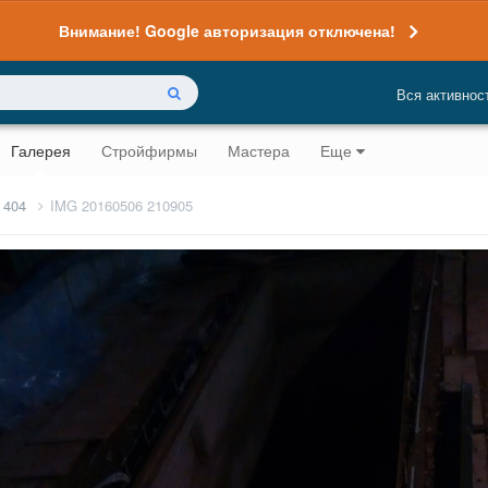
Внимание! Google авторизация отключена!
Вся активнос
Галерея
Стройфирмы
Мастера
Еще
 404
IMG 20160506 210905