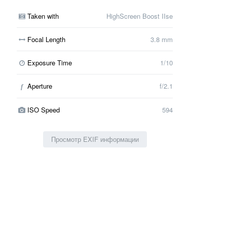
Taken with
HighScreen Boost IIse
Focal Length
3.8 mm
Exposure Time
1/10
Aperture
f/2.1
f
ISO Speed
594
Просмотр EXIF информации