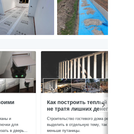
воими
Как построить теплый дом,
не тратя лишних денег
маны и
Строительство гостевого дома решил
лючки для
выделить в отдельную тему, так будет
зать в дверь...
меньше путаницы.