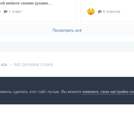
кой мебели своими руками...
1 ответ
6 ответов
Посмотреть всё
 404
IMG 20160506 210905
помочь сделать этот сайт лучше. Вы можете
изменить свои настройки c
енциальность
Обратная связь
Cookies
Правила
Таблица лидер
HomeMasters.RU
Powered by Invision Community