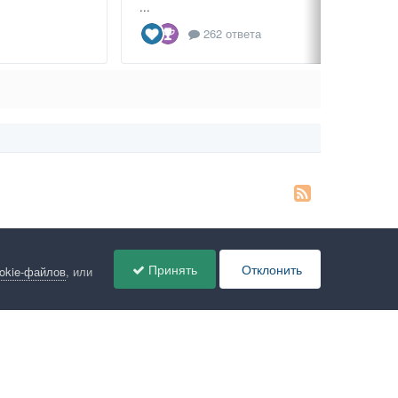
...
262 ответа
Принять
Отклонить
ookie-файлов
, или
ов
Администрация