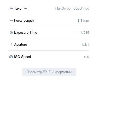
Taken with
HighScreen Boost IIse
Focal Length
3.8 mm
Exposure Time
1/235
Aperture
f/2.1
f
ISO Speed
100
Просмотр EXIF информации