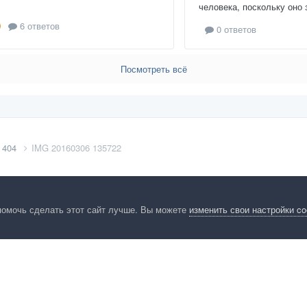
человека, поскольку оно 
6 ответов
0 ответов
Посмотреть всё
 404
IMG 20160306 135722
помочь сделать этот сайт лучше. Вы можете
изменить свои настройки c
енциальность
Обратная связь
Cookies
Правила
Таблица лидер
HomeMasters.RU
Powered by Invision Community