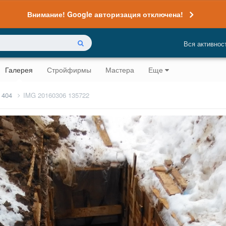
Внимание! Google авторизация отключена!
Вся активнос
Галерея
Стройфирмы
Мастера
Еще
 404
IMG 20160306 135722