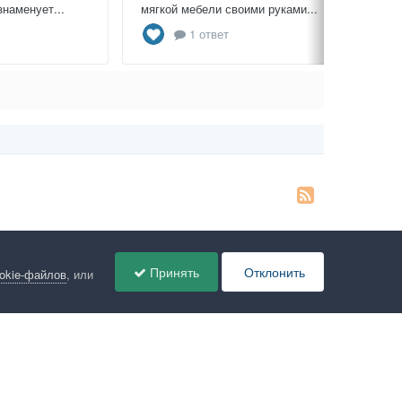
знаменует...
мягкой мебели своими руками...
1 ответ
Принять
Отклонить
ookie-файлов
, или
ов
Администрация