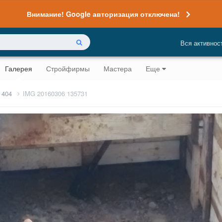
Внимание! Google авторизация отключена!
Вся активнос
Галерея
Стройфирмы
Мастера
Еще
 404
IMG 20160306 135731