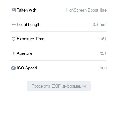
Taken with
HighScreen Boost IIse
Focal Length
3.8 mm
Exposure Time
1/61
Aperture
f/2.1
f
ISO Speed
100
Просмотр EXIF информации