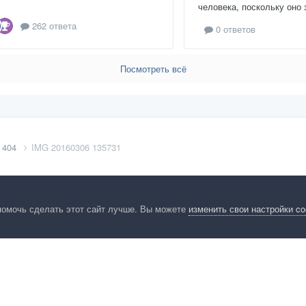
человека, поскольку оно 
262 ответа
0 ответов
Посмотреть всё
 404
IMG 20160306 135731
помочь сделать этот сайт лучше. Вы можете
изменить свои настройки c
енциальность
Обратная связь
Cookies
Правила
Таблица лидер
HomeMasters.RU
Powered by Invision Community