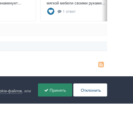
знаменует...
мягкой мебели своими руками...
1 ответ
Принять
Отклонить
ookie-файлов
, или
ов
Администрация