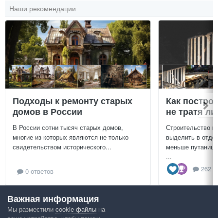
Наши рекомендации
Подходы к ремонту старых
Как постро
домов в России
не тратя л
В России сотни тысяч старых домов,
Строительство г
многие из которых являются не только
выделить в отдел
свидетельством исторического...
меньше путаницы
...
262 о
0 ответов
Важная информация
Посмотреть всё
Мы разместили
cookie-файлы
на