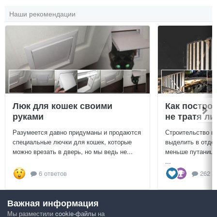
Наши рекомендации
Люк для кошек своими
Как постро
руками
не тратя л
Разумеется давно придуманы и продаются
Строительство г
специальные лючки для кошек, которые
выделить в отдел
можно врезать в дверь, но мы ведь не...
меньше путаницы
...
6 ответов
262 о
Важная информация
Посмотреть всё
Мы разместили
cookie-файлы
на