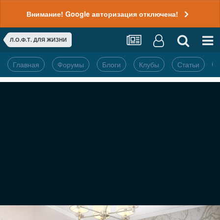
Внимание! Google авторизация отключена!
Л.О.Ф.Т. ДЛЯ ЖИЗНИ
Главная
Форумы
Блоги
Клубы
Статьи