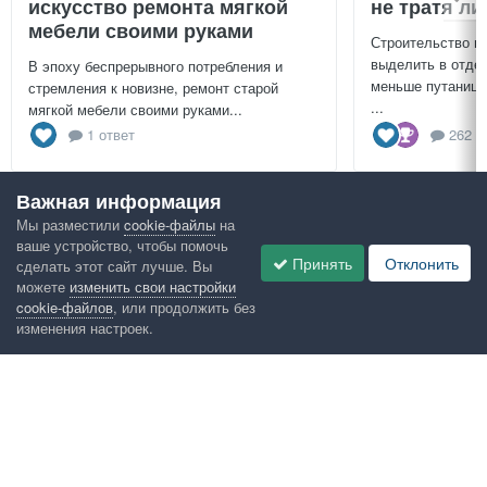
искусство ремонта мягкой
не тратя л
мебели своими руками
Строительство г
выделить в отдел
В эпоху беспрерывного потребления и
меньше путаницы
стремления к новизне, ремонт старой
...
мягкой мебели своими руками...
1 ответ
262 о
Важная информация
Посмотреть всё
Мы разместили
cookie-файлы
на
ваше устройство, чтобы помочь
Google рекомендует
Принять
Отклонить
сделать этот сайт лучше. Вы
можете
изменить свои настройки
cookie-файлов
, или продолжить без
изменения настроек.
Язык
Конфиденциальность
Обратная связь
Cookies
Правила
Таблица лидеров
Администрация
HomeMasters.RU
Powered by Invision Community