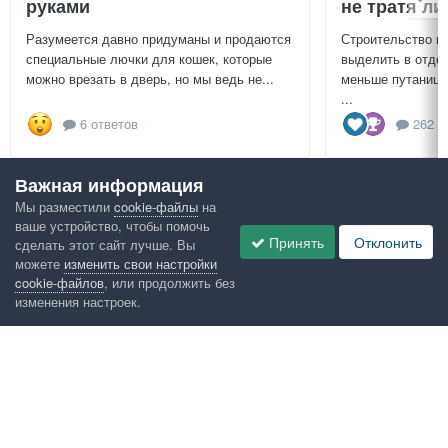
руками
не тратя л
Разумеется давно придуманы и продаются
Строительство г
специальные лючки для кошек, которые
выделить в отдел
можно врезать в дверь, но мы ведь не...
меньше путаницы
...
6 ответов
262 о
Важная информация
Посмотреть всё
Мы разместили
cookie-файлы
на
ваше устройство, чтобы помочь
Google рекомендует
Принять
Отклонить
сделать этот сайт лучше. Вы
можете
изменить свои настройки
cookie-файлов
, или продолжить без
изменения настроек.
Язык
Конфиденциальность
Обратная связь
Cookies
Правила
Таблица лидеров
Администрация
HomeMasters.RU
Powered by Invision Community