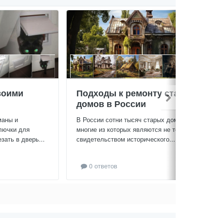
воими
Подходы к ремонту старых
домов в России
маны и
В России сотни тысяч старых домов,
лючки для
многие из которых являются не только
зать в дверь...
свидетельством исторического...
0 ответов