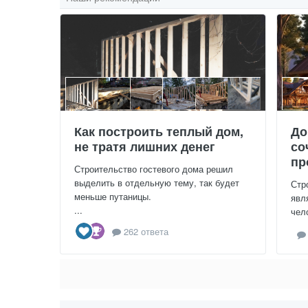
Как построить теплый дом,
До
не тратя лишних денег
со
пр
Строительство гостевого дома решил
выделить в отдельную тему, так будет
Стр
меньше путаницы.
явл
...
чел
262 ответа