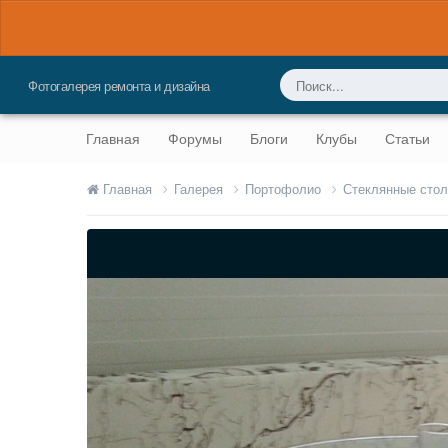
Фотогалерея ремонта и дизайна
Главная
Форумы
Блоги
Клубы
Статьи
Главная
Галерея
Портофолио
Стеклянные сто