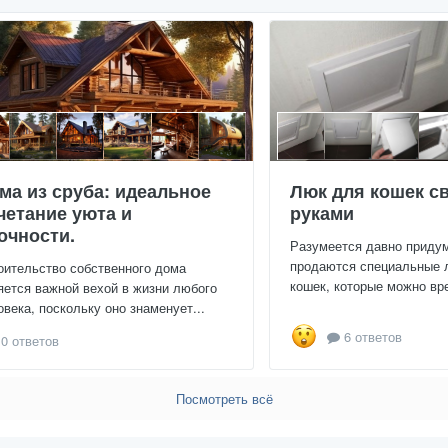
ма из сруба: идеальное
Люк для кошек с
четание уюта и
руками
очности.
Разумеется давно приду
продаются специальные 
оительство собственного дома
кошек, которые можно вре
яется важной вехой в жизни любого
овека, поскольку оно знаменует...
6 ответов
0 ответов
Посмотреть всё