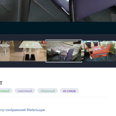
т
озовый
сиреневый
обеденный
из стекла
отр изображений Мебельщик