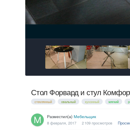
Стол Форвард и стул Комфор
стеклянный
овальный
кухонный
мягкий
р
Разместил(а)
Мебельщик
8 февраля, 2017
2 109 просмотров
Просм