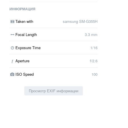
ИНФОРМАЦИЯ
Taken with
samsung SM-G355H
Focal Length
3.3 mm
Exposure Time
1/16
Aperture
f/2.6
f
ISO Speed
100
Просмотр EXIF информации