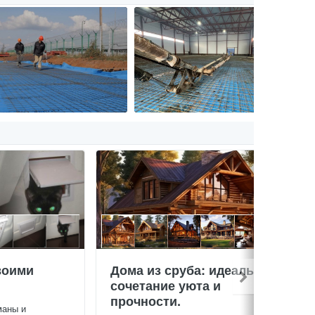
воими
Дома из сруба: идеальное
сочетание уюта и
прочности.
маны и