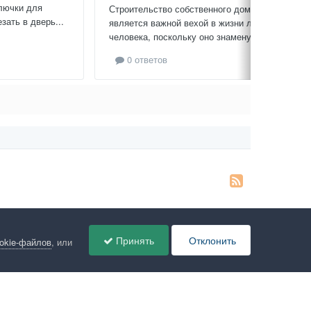
лючки для
Строительство собственного дома
зать в дверь...
является важной вехой в жизни любого
человека, поскольку оно знаменует...
0 ответов
Принять
Отклонить
ookie-файлов
, или
ов
Администрация