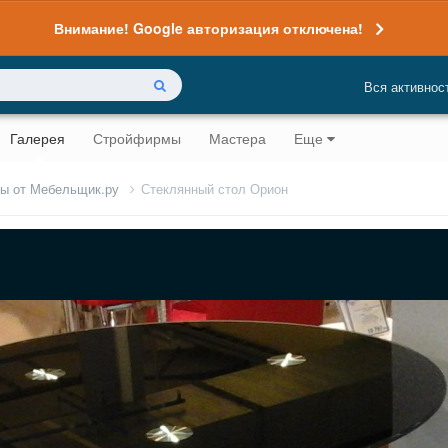
Внимание! Google авторизация отключена!
Вся активнос
Галерея
Стройфирмы
Мастера
Еще
лы от Мебельщик.ру
Стеклянный стол Орион