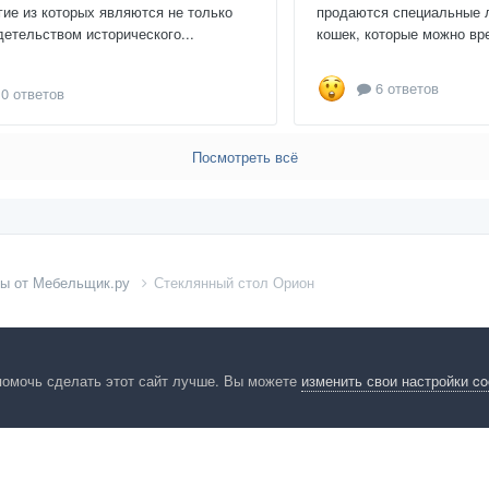
гие из которых являются не только
продаются специальные 
детельством исторического...
кошек, которые можно вре
6 ответов
0 ответов
Посмотреть всё
лы от Мебельщик.ру
Стеклянный стол Орион
помочь сделать этот сайт лучше. Вы можете
изменить свои настройки c
енциальность
Обратная связь
Cookies
Правила
Таблица лидер
HomeMasters.RU
Powered by Invision Community