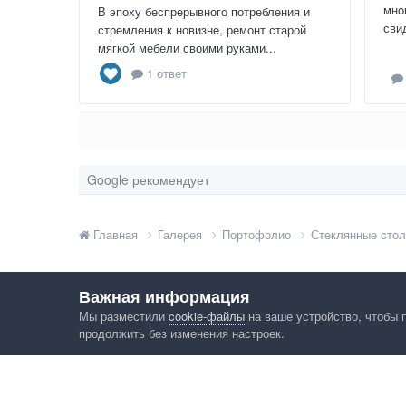
мно
В эпоху беспрерывного потребления и
сви
стремления к новизне, ремонт старой
мягкой мебели своими руками...
1 ответ
Google рекомендует
Главная
Галерея
Портофолио
Стеклянные сто
Важная информация
Мы разместили
cookie-файлы
на ваше устройство, чтобы 
продолжить без изменения настроек.
Язык
Конфид