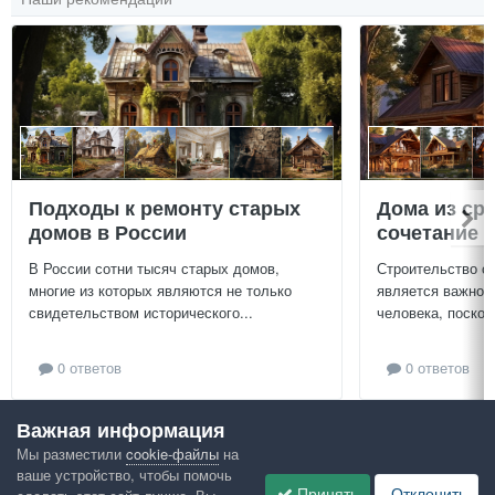
Подходы к ремонту старых
Дома из ср
домов в России
сочетание у
В России сотни тысяч старых домов,
Строительство с
многие из которых являются не только
является важной
свидетельством исторического...
человека, поскол
0 ответов
0 ответов
Важная информация
Посмотреть всё
Мы разместили
cookie-файлы
на
ваше устройство, чтобы помочь
Google рекомендует
Принять
Отклонить