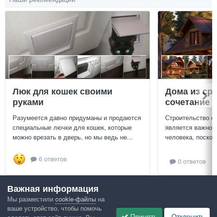
Люк для кошек своими
Дома из ср
руками
сочетание у
Разумеется давно придуманы и продаются
Строительство с
специальные лючки для кошек, которые
является важной
можно врезать в дверь, но мы ведь не...
человека, поскол
6 ответов
0 ответов
Важная информация
Посмотреть всё
Мы разместили
cookie-файлы
на
ваше устройство, чтобы помочь
Google рекомендует
Принять
Отклонить