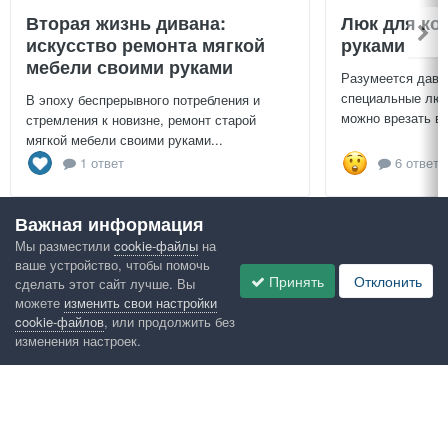
Вторая жизнь дивана:
Люк для ко
искусство ремонта мягкой
руками
мебели своими руками
Разумеется давн
специальные люч
В эпоху беспрерывного потребления и
можно врезать в 
стремления к новизне, ремонт старой
мягкой мебели своими руками...
1 ответ
6 ответо
Важная информация
Посмотреть всё
Мы разместили
cookie-файлы
на
ваше устройство, чтобы помочь
Google рекомендует
Принять
Отклонить
сделать этот сайт лучше. Вы
можете
изменить свои настройки
cookie-файлов
, или продолжить без
изменения настроек.
Язык
Конфиденциальность
Обратная связь
Cookies
Правила
Таблица лидеров
Администрация