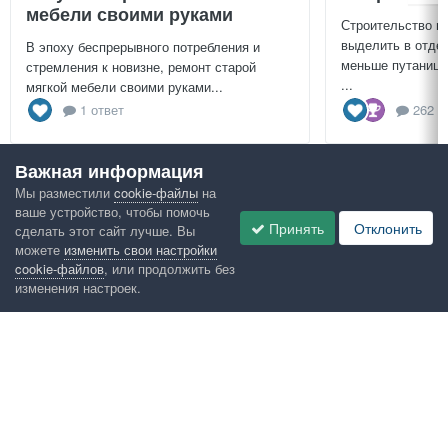
мебели своими руками
Строительство г
выделить в отдел
В эпоху беспрерывного потребления и
меньше путаницы
стремления к новизне, ремонт старой
...
мягкой мебели своими руками...
1 ответ
262 о
Важная информация
Посмотреть всё
Мы разместили
cookie-файлы
на
ваше устройство, чтобы помочь
Google рекомендует
Принять
Отклонить
сделать этот сайт лучше. Вы
можете
изменить свои настройки
cookie-файлов
, или продолжить без
изменения настроек.
Язык
Конфиденциальность
Обратная связь
Cookies
Правила
Таблица лидеров
Администрация
HomeMasters.RU
Powered by Invision Community