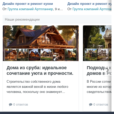
Дизайн проект и ремонт кухни
Дизайн проект и ремонт ку
От
Группа компаний Артпланнер
,
9 июля, 2018
От
Группа компаний Артплан
Наши рекомендации
Дома из сруба: идеальное
Подходы к 
сочетание уюта и прочности.
домов в Ро
Строительство собственного дома
В России сотни т
является важной вехой в жизни любого
многие из которы
человека, поскольку оно знаменует...
свидетельством и
0 ответов
0 ответов