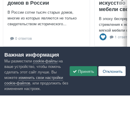
домов в России
искусство 
мебели сво
В России сотни тысяч старых домов,
многие из которых являются не только
В эпоху беспреры
свидетельством исторического...
стремления к нов
мягкой мебели св
1 ответ
0 ответов
Важная информация
Посмотреть всё
Мы разместили
cookie-файлы
на
ваше устройство, чтобы помочь
Google рекомендует
Принять
Отклонить
сделать этот сайт лучше. Вы
можете
изменить свои настройки
cookie-файлов
, или продолжить без
изменения настроек.
Язык
Конфиденциальность
Обратная связь
Cookies
Правила
Таблица лидеров
Администрация
HomeMasters.RU