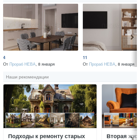
4
11
От
Прораб НЕВА
,
8 января
От
Прораб НЕВА
,
8 января
Наши рекомендации
Подходы к ремонту старых
Вторая жиз