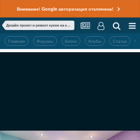
Внимание! Google авторизация отключена!
Дизайн проект и ремонт кухни на канале ТНТ в теплопередаче "Сделано со вкусом"
Главная
Форумы
Блоги
Клубы
Статьи