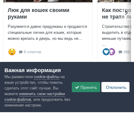
Люк для кошек своими
Как постро
руками
не тратя л
Разумеется давно придуманы и продаются
Строительство г
специальные лючки для кошек, которые
выделить в отдел
можно врезать в дверь, но мы ведь не...
меньше путаницы
...
6 ответов
262 о
Важная информация
Посмотреть всё
Мы разместили
cookie-файлы
на
ваше устройство, чтобы помочь
Google рекомендует
Принять
Отклонить
сделать этот сайт лучше. Вы
можете
изменить свои настройки
cookie-файлов
, или продолжить без
изменения настроек.
Язык
Конфиденциальность
Обратная связь
Cookies