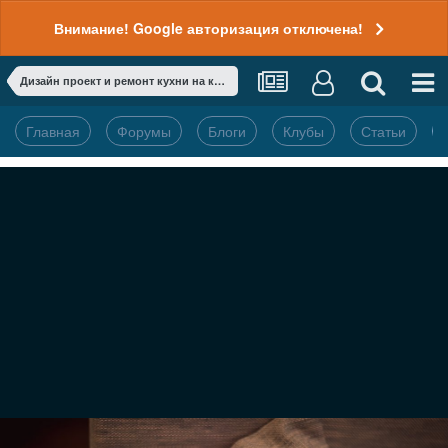
Внимание! Google авторизация отключена!
Дизайн проект и ремонт кухни на канале ТНТ в теплопередаче "Сделано со вкусом"
Главная
Форумы
Блоги
Клубы
Статьи