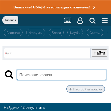
Внимание! Google авторизация отключена!
Главная
Главная
Форумы
Блоги
Клубы
Статьи
Настройка поиска
Найдено: 42 результата