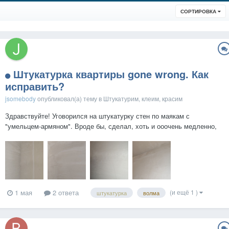
СОРТИРОВКА
Штукатурка квартиры gone wrong. Как
исправить?
jsomebody
опубликовал(а) тему в
Штукатурим, клеим, красим
Здравствуйте! Уговорился на штукатурку стен по маякам с
"умельцем-армяном". Вроде бы, сделал, хоть и ооочень медленно,
за месяцы, но вот время шло и пошли по штукатурке трещины.
Точнее, сам "мастер" говорит, что это "микротрещины". Основная
часть из них, действительно, очень-оче...
(и ещё 1 )
1 мая
2 ответа
штукатурка
волма