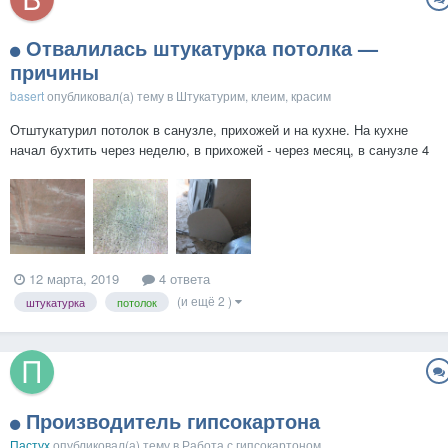
Отвалилась штукатурка потолка —
причины
basert
опубликовал(а) тему в
Штукатурим, клеим, красим
Отштукатурил потолок в санузле, прихожей и на кухне. На кухне
начал бухтить через неделю, в прихожей - через месяц, в санузле 4
месяца полет нормальный - не бухтит, трещин нет. Прошу помощи
опытных специалистов, что может быть причиной? Как не повторить
ошибку...
12 марта, 2019
4 ответа
(и ещё 2 )
штукатурка
потолок
Производитель гипсокартона
Пастух
опубликовал(а) тему в
Работа с гипсокартоном