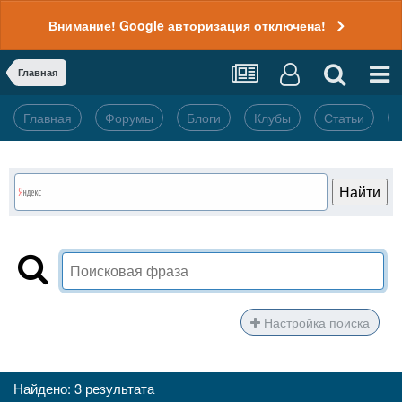
Внимание! Google авторизация отключена!
Главная
Главная
Форумы
Блоги
Клубы
Статьи
Настройка поиска
Найдено: 3 результата