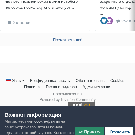
является важной вехой в жизни любого
выделить в отдель
человека, поскольку оно знаменует...
меньше путаницы.
...
262 отв
0 ответов
Посмотреть всё
Язык
Конфиденциальность
Обратная связь
Cookies
Правила
Таблица лидеров
Администрация
HomeMasters.RU
Powered by Invision Community
Важная информация
Мы разместили
cookie-файлы
на
ваше устройство, чтобы помочь
Принять
Отклонить
сделать этот сайт лучше. Вы можете