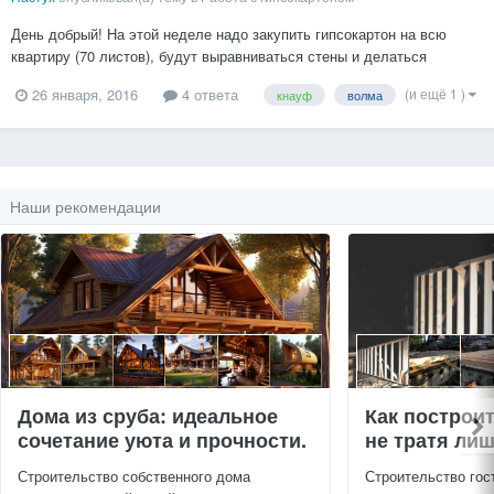
День добрый! На этой неделе надо закупить гипсокартон на всю
квартиру (70 листов), будут выравниваться стены и делаться
подвесной потолок. Встал вопрос с производителем - есть выбор из
(и ещё 1 )
26 января, 2016
4 ответа
кнауф
волма
трех: Кнауф, Волма и Даногипс (питерская и краснодарская
фабрики). Сейчас проскочил по магазинам - у кнауфа кромк...
Наши рекомендации
Дома из сруба: идеальное
Как построи
сочетание уюта и прочности.
не тратя ли
Строительство собственного дома
Строительство гос