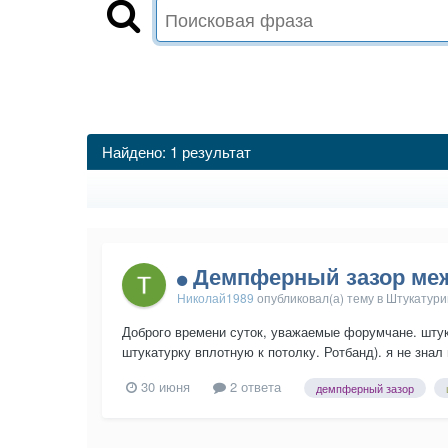
Найдено: 1 результат
Демпферный зазор меж
Николай1989
опубликовал(а) тему в
Штукатурим
Доброго времени суток, уважаемые форумчане. штук
штукатурку вплотную к потолку. Ротбанд). я не знал
30 июня
2 ответа
демпферный зазор