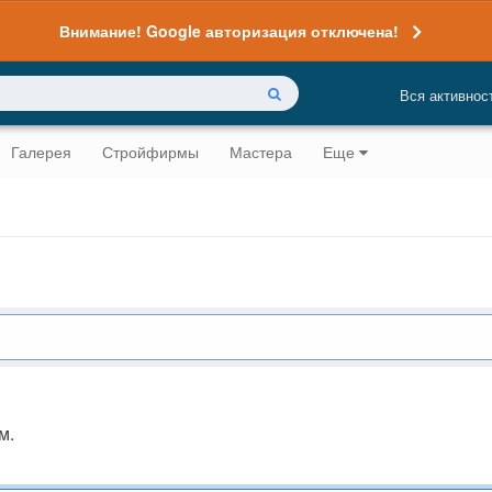
Внимание! Google авторизация отключена!
Вся активнос
Галерея
Стройфирмы
Мастера
Еще
м.