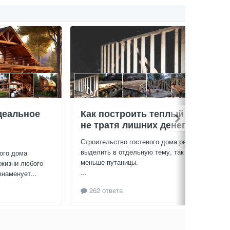
деальное
Как построить теплый дом,
не тратя лишних денег
Строительство гостевого дома решил
выделить в отдельную тему, так будет
ого дома
меньше путаницы.
 жизни любого
...
знаменует...
262 ответа