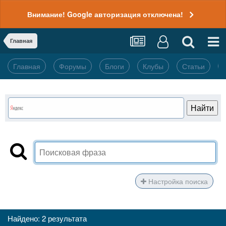
Внимание! Google авторизация отключена!
Главная
Главная
Форумы
Блоги
Клубы
Статьи
Настройка поиска
Найдено: 2 результата