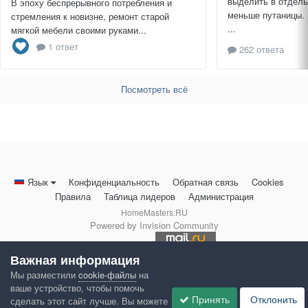
выделить в отдель
В эпоху беспрерывного потребления и
меньше путаницы.
стремления к новизне, ремонт старой
...
мягкой мебели своими руками...
1 ответ
262 ответа
Посмотреть всё
Язык
Конфиденциальность
Обратная связь
Cookies
Правила
Таблица лидеров
Администрация
HomeMasters.RU
Powered by Invision Community
Важная информация
Мы разместили
cookie-файлы
на
ваше устройство, чтобы помочь
Принять
Отклонить
сделать этот сайт лучше. Вы можете