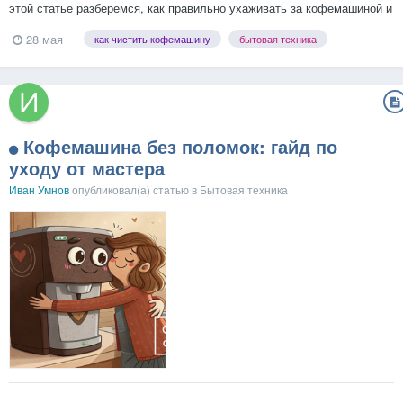
этой статье разберемся, как правильно ухаживать за кофемашиной и
по каким признакам можно понять, что системе уже нужна
28 мая
как чистить кофемашину
бытовая техника
полноценная очистка. Почему кофемашина загрязняется даже при
аккуратном использовании Во время приготовл...
Кофемашина без поломок: гайд по
уходу от мастера
Иван Умнов
опубликовал(а) статью в
Бытовая техника