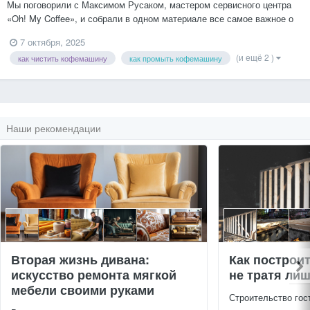
Мы поговорили с Максимом Русаком, мастером сервисного центра
«Oh! My Coffee», и собрали в одном материале все самое важное о
том, как правильно ухаживать за кофемашиной. Уход и
7 октября, 2025
обслуживание: в чем разница? Здесь важно разделить два понятия.
(и ещё 2 )
как чистить кофемашину
как промыть кофемашину
Ежедневн...
Наши рекомендации
Вторая жизнь дивана:
Как построи
искусство ремонта мягкой
не тратя ли
мебели своими руками
Строительство гос