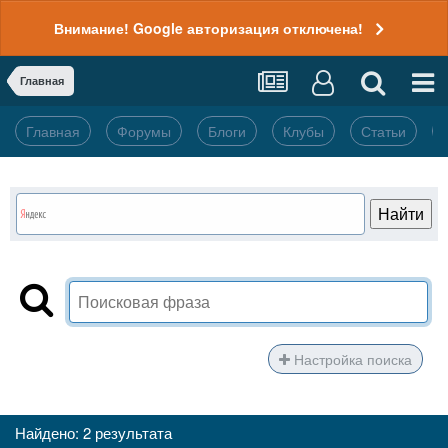
Внимание! Google авторизация отключена!
Главная
Главная
Форумы
Блоги
Клубы
Статьи
Настройка поиска
Найдено: 2 результата