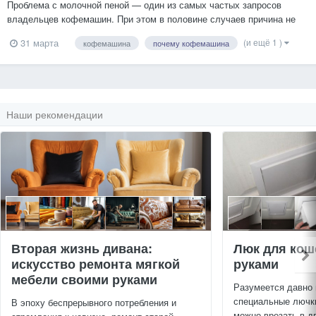
Проблема с молочной пеной — один из самых частых запросов
владельцев кофемашин. При этом в половине случаев причина не
связана с поломкой. Разберёмся, почему это происходит и как
(и ещё 1 )
31 марта
кофемашина
почему кофемашина
быстро понять причину — вместе с инженером сервиса «Аромат
Кофе» Андреем Майоровым. Как устроено вспенивание ...
Наши рекомендации
Вторая жизнь дивана:
Люк для кош
искусство ремонта мягкой
руками
мебели своими руками
Разумеется давно
специальные лючки
В эпоху беспрерывного потребления и
можно врезать в дв