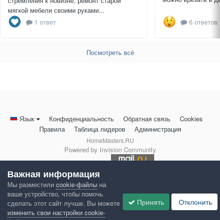
стремления к новизне, ремонт старой
мягкой мебели своими руками...
1 ответ
6 ответов
Посмотреть всё
Язык
Конфиденциальность
Обратная связь
Cookies
Правила
Таблица лидеров
Администрация
HomeMasters.RU
Powered by Invision Community
Важная информация
Мы разместили
cookie-файлы
на
ваше устройство, чтобы помочь
Принять
Отклонить
сделать этот сайт лучше. Вы можете
изменить свои настройки cookie-