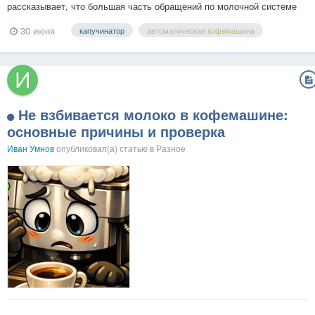
рассказывает, что большая часть обращений по молочной системе
связана с обычным отсутствием регулярной чистки. Остатки молока
30 июня
капучинатор
автоматическая кофемашина
быстро засыхают внутри деталей, постепенно перекрывают каналы и
заставляют механизм работать с повышенной нагрузкой....
Не взбивается молоко в кофемашине:
основные причины и проверка
Иван Умнов
опубликовал(а) статью в
Разное