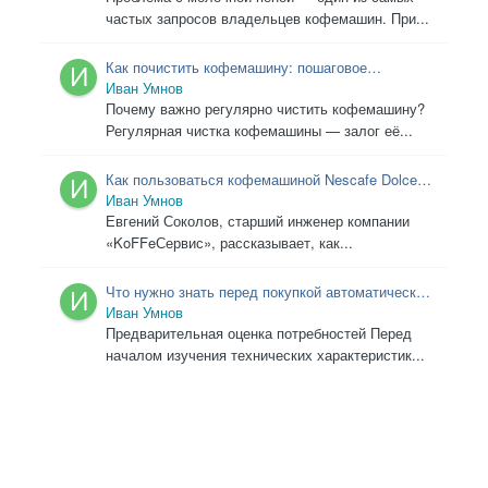
частых запросов владельцев кофемашин. При...
Как почистить кофемашину: пошаговое
руководство
Иван Умнов
Почему важно регулярно чистить кофемашину?
Регулярная чистка кофемашины — залог её...
Как пользоваться кофемашиной Nescafe Dolce
Gusto: простые правила вкусного кофе
Иван Умнов
Евгений Соколов, старший инженер компании
«KoFFeСервис», рассказывает, как...
Что нужно знать перед покупкой автоматической
кофемашины: руководство сервисного
Иван Умнов
специалиста
Предварительная оценка потребностей Перед
началом изучения технических характеристик...