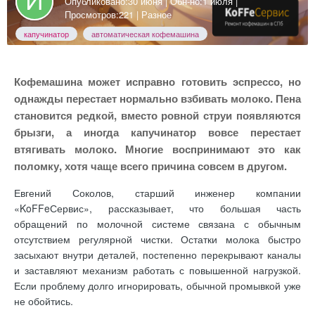
Опубликовано:
30 июня
| Обн-но:
1 июля
|
Просмотров:221 |
Разное
капучинатор
автоматическая кофемашина
Кофемашина может исправно готовить эспрессо, но
однажды перестает нормально взбивать молоко. Пена
становится редкой, вместо ровной струи появляются
брызги, а иногда капучинатор вовсе перестает
втягивать молоко. Многие воспринимают это как
поломку, хотя чаще всего причина совсем в другом.
Евгений Соколов, старший инженер компании
«KoFFeСервис», рассказывает, что большая часть
обращений по молочной системе связана с обычным
отсутствием регулярной чистки. Остатки молока быстро
засыхают внутри деталей, постепенно перекрывают каналы
и заставляют механизм работать с повышенной нагрузкой.
Если проблему долго игнорировать, обычной промывкой уже
не обойтись.