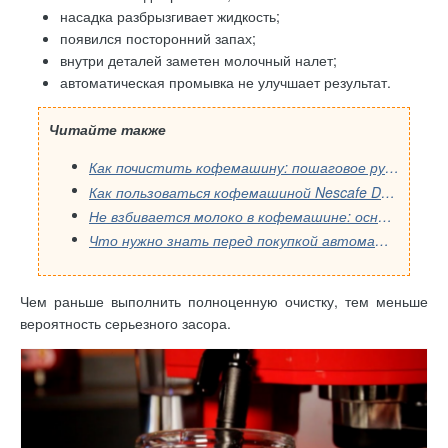
насадка разбрызгивает жидкость;
появился посторонний запах;
внутри деталей заметен молочный налет;
автоматическая промывка не улучшает результат.
Читайте также
Как почистить кофемашину: пошаговое руководство
Как пользоваться кофемашиной Nescafe Dolce Gusto: простые правила вкусного кофе
Не взбивается молоко в кофемашине: основные причины и проверка
Что нужно знать перед покупкой автоматической кофемашины: руководство сервисного специалиста
Чем раньше выполнить полноценную очистку, тем меньше
вероятность серьезного засора.