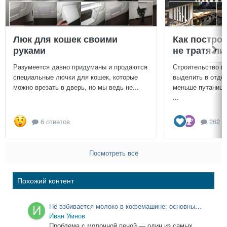
Люк для кошек своими
Как постро
руками
не тратя л
Разумеется давно придуманы и продаются
Строительство г
специальные лючки для кошек, которые
выделить в отдел
можно врезать в дверь, но мы ведь не...
меньше путаницы
...
6 ответов
262 о
Посмотреть всё
Похожий контент
Не взбивается молоко в кофемашине: основные
причины и проверка
Иван Умнов
Проблема с молочной пеной — один из самых