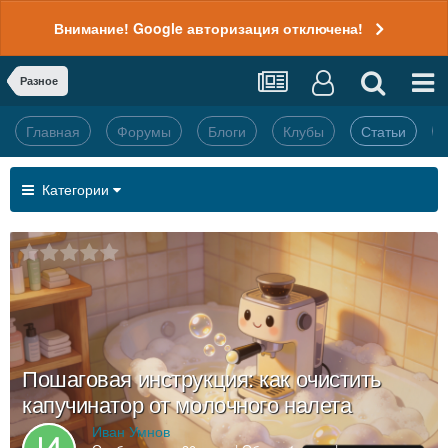
Внимание! Google авторизация отключена!
Разное
Главная
Форумы
Блоги
Клубы
Статьи
Категории
Пошаговая инструкция: как очистить
капучинатор от молочного налета
Иван Умнов