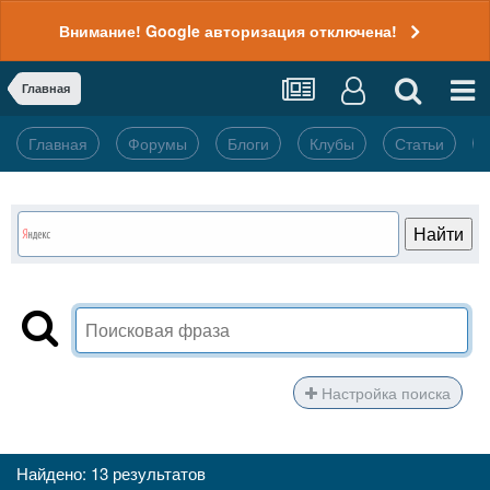
Внимание! Google авторизация отключена!
Главная
Главная
Форумы
Блоги
Клубы
Статьи
Настройка поиска
Найдено: 13 результатов