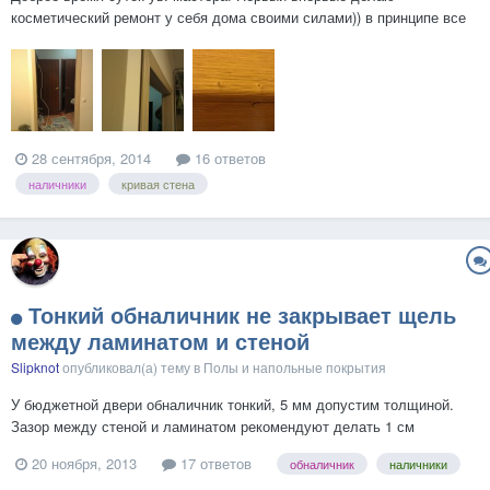
косметический ремонт у себя дома своими силами)) в принципе все
хорошо, но накосячил по мелочам. Посоветуйте пожалуйста: - Я
демонтировал ненужную межкомнатную дверь, как бы все сделал и
меня немного в тупик завели наличники. Стены не супер ров...
28 сентября, 2014
16 ответов
наличники
кривая стена
Тонкий обналичник не закрывает щель
между ламинатом и стеной
Slipknot
опубликовал(а) тему в
Полы и напольные покрытия
У бюджетной двери обналичник тонкий, 5 мм допустим толщиной.
Зазор между стеной и ламинатом рекомендуют делать 1 см
минимум. Обналичник, примыкая к полу, не перекрывает этот зазор.
20 ноября, 2013
17 ответов
обналичник
наличники
Какие варианты?...