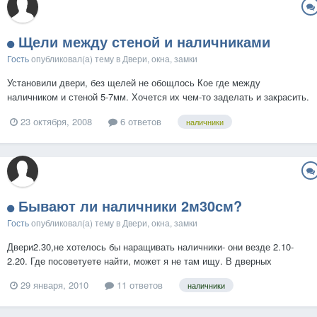
Щели между стеной и наличниками
Гость
опубликовал(а) тему в
Двери, окна, замки
Установили двери, без щелей не обощлось Кое где между
наличником и стеной 5-7мм. Хочется их чем-то заделать и закрасить.
Отдирать наличники не хочется. Вычитал про какой-то Карболат,
23 октября, 2008
6 ответов
наличники
может еще есть варианты (во всяких enduit-ах уже запутался)?
Стены уже крашеные (водоэмульсионка)....
Бывают ли наличники 2м30см?
Гость
опубликовал(а) тему в
Двери, окна, замки
Двери2.30,не хотелось бы наращивать наличники- они везде 2.10-
2.20. Где посоветуете найти, может я не там ищу. В дверных
магазинах и в отделочных.
29 января, 2010
11 ответов
наличники