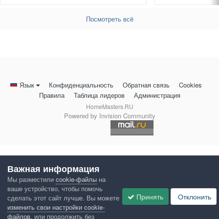
Посмотреть всё
Язык
Конфиденциальность
Обратная связь
Cookies
Правила
Таблица лидеров
Администрация
HomeMasters.RU
Powered by Invision Community
Важная информация
Мы разместили
cookie-файлы
на
ваше устройство, чтобы помочь
Принять
Отклонить
сделать этот сайт лучше. Вы можете
изменить свои настройки cookie-
файлов
, или продолжить без