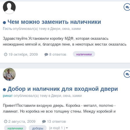
Чем можно заменить наличники
Гость
опубликовал(а) тему в
Двери, окна, замки
Здравствуйте.Установили коробку МДФ, которая оказалась
неожиданно мягкой и, благодаря пене, в некоторых местах оказалась
"волнами". Дверь планируется чисто символическая (гармошка или
19 октября, 2009
8 ответов
наличники
занавеска-трещетка), следовательно, к идеальности коробки не
требовательна, поэтому особого желания снимать коробку...
Добор и наличник для входной двери
ринат
опубликовал(а) тему в
Двери, окна, замки
Привет!Поставили входную дверь. Коробка - металл, полотно -
ламинат. Но коробка не всю толщину стены. Между коробкой и
стеной - пена.подскажите можно ли добор и наличник прикрепить от
2 августа, 2009
13 ответов
деревянных дверей и если да, то как, если нет, то что в замену?...
(и ещё 1 )
наличники
доборы