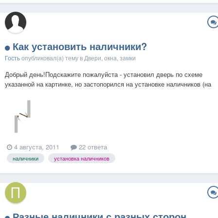
Как установить наличники?
Гость
опубликовал(а) тему в
Двери, окна, замки
Добрый день!Подскажите пожалуйста - установил дверь по схеме
указанной на картинке, но застопорился на установке наличников (на
картинке стрелками указаны проблемные места) - не встают по
ширине, упираются в стену. Отрезать 1 см по всей длине не очень
хочется, может есть какие-то другие варианты? Да...
4 августа, 2011
22 ответа
наличники
установка наличников
Разные наличники с разных сторон